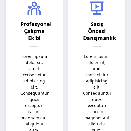
Profesyonel
Satış
Çalışma
Öncesi
Ekibi
Danışmanlık
Lorem ipsum
Lorem ipsum
dolor sit,
dolor sit,
amet
amet
consectetur
consectetur
adipisicing
adipisicing
elit.
elit.
Consequuntur
Consequuntur
quos
quos
excepturi
excepturi
earum
earum
magnam aut
magnam aut
aliquid a
aliquid a
eum,
eum,