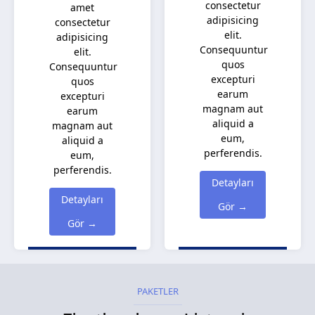
consectetur
amet
adipisicing
consectetur
elit.
adipisicing
Consequuntur
elit.
quos
Consequuntur
excepturi
quos
earum
excepturi
magnam aut
earum
aliquid a
magnam aut
eum,
aliquid a
perferendis.
eum,
perferendis.
Detayları
Detayları
Gör →
Gör →
PAKETLER