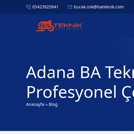
05423925841
burak.isik@bateknik.com
Adana BA Tekni
Profesyonel 
Anasayfa
»
Blog