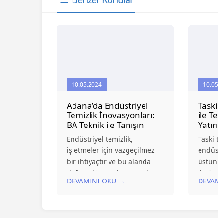
10.05.2024
10.05
Adana’da Endüstriyel
Taski
Temizlik İnovasyonları:
ile T
BA Teknik ile Tanışın
Yatır
Endüstriyel temizlik,
Taski 
işletmeler için vazgeçilmez
endüst
bir ihtiyaçtır ve bu alanda
üstün 
doğru ekipmanların seçilmesi
ile ön
DEVAMINI OKU →
DEVA
büyük önem taşır. Adana
işletm
merkezli BA Teknik,
ihtiya
endüstriyel temizlik
karşıl
makineleri konusunda
sürdür