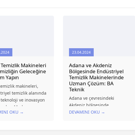
.2024
23.04.2024
 Temizlik Makineleri
Adana ve Akdeniz
emizliğin Geleceğine
Bölgesinde Endüstriyel
ım Yapın
Temizlik Makinelerinde
Uzman Çözüm: BA
temizlik makineleri,
Teknik
riyel temizlik alanında
Adana ve çevresindeki
teknoloji ve inovasyon
Akdeniz bölgesinde
e çıkar. Modern
MINI OKU →
endüstriyel temizlik ve
DEVAMINI OKU →
elerin en zorlu temizlik
hijyenin önemi gün geçtikçe
çlarını bile kolaylıkla
artıyor. İşletmeler, fabrikalar
ayan Taski, verimliliği ve
ve büyük alanların bakımı
ülebilirliği bir arada