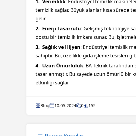
Verimlilik
: Endüstriyel temizlik makinele
temizlik sağlar. Büyük alanlar kısa sürede t
gelir.
Enerji Tasarrufu
: Gelişmiş teknolojiye s
dostu bir temizlik imkanı sunar. Bu, işletmel
Sağlık ve Hijyen
: Endüstriyel temizlik m
sahiptir. Bu, özellikle gıda işleme tesisleri 
Uzun Ömürlülük
: BA Teknik tarafından
tasarlanmıştır. Bu sayede uzun ömürlü bir k
etkinliği sağlar.
Blog
10.05.2024
0
155
Benzer Konular