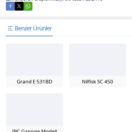
Benzer Ürünler
Ba Teknik
Grand E 531BD
Nilfisk SC 450
Cevap Yaz
IPC Gansow Modell