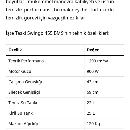
boyutları, mükemmel manevra kabiliyeti ve üstün
temizlik performansı, bu makineyi her türlü zorlu
temizlik görevi için vazgeçilmez kılar.
İşte Taski Swingo 455 BMS’nin teknik özellikleri:
Özellik
Değer
Teorik Performans
1290 m²/sa
Motor Gücü
900 W
Çalışma Genişliği
43 cm
Silecek Genişliği
69 cm
Temiz Su Tankı
22 L
Kirli Su Tankı
25 L
Makine Ağırlığı
120 Kg