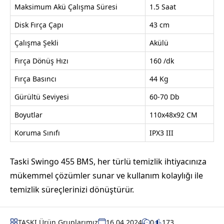
Maksimum Akü Çalışma Süresi
1.5 Saat
Disk Fırça Çapı
43 cm
Çalışma Şekli
Akülü
Fırça Dönüş Hızı
160 /dk
Fırça Basıncı
44 Kg
Gürültü Seviyesi
60-70 Db
Boyutlar
110x48x92 CM
Koruma Sınıfı
IPX3 III
Taski Swingo 455 BMS, her türlü temizlik ihtiyacınıza
mükemmel çözümler sunar ve kullanım kolaylığı ile
temizlik süreçlerinizi dönüştürür.
TASKI
,
Ürün Gruplarımız
16.04.2024
0
173